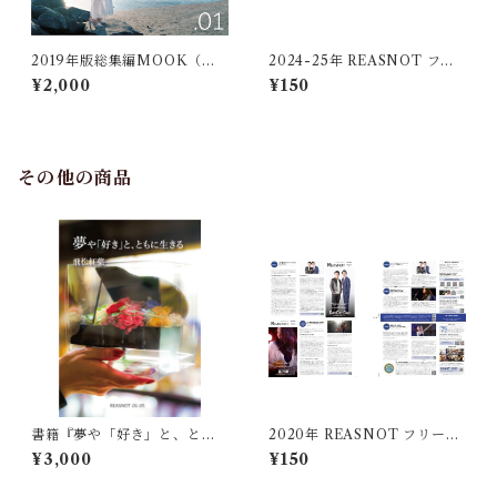
2019年版総集編MOOK（サ
2024-25年 REASNOT フリ
イン入）
ーペーパー版（サイン入）
¥2,000
¥150
その他の商品
書籍『夢や「好き」と、とも
2020年 REASNOT フリーペ
に生きる』（サイン入）
ーパー版（サイン入）
¥3,000
¥150