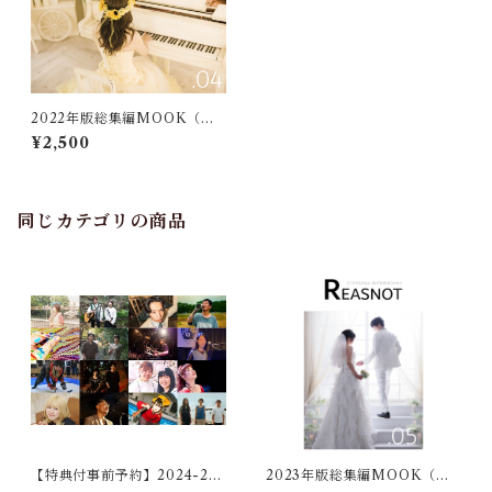
2022年版総集編MOOK（サ
イン入）
¥2,500
同じカテゴリの商品
【特典付事前予約】2024-26
2023年版総集編MOOK（サ
年版総集編MOOK（サイン
イン入）