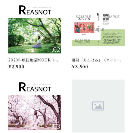
2020年版総集編MOOK（サ
書籍『あわせみ』（サイン入
イン入）
り）
¥2,500
¥3,500